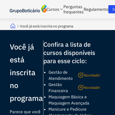
Perguntas
Cursos
Regulamento
I
frequentes
Você já está inscrita no programa
Confira a lista de
Você já
cursos disponíveis
está
para esse ciclo:
inscrita
Gestão de
Novidade!
Atendimento
no
Gestão
Novidade!
Financeira
programa
Maquiagem Básica e
Maquiagem Avançada
Manicure e Pedicure
Parece que você