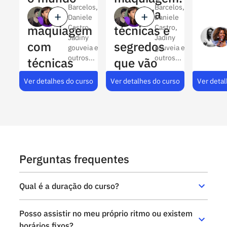
Barcelos,
Barcelos,
da
Aprenda
Daniele
Daniele
maquiagem
técnicas e
Castro,
Castro,
Jadiny
Jadiny
com
segredos
gouveia e
gouveia e
outros...
outros...
técnicas
que vão
profissionais.
transformar
Ver detalhes do curso
Ver detalhes do curso
Ver detal
sua
entrega.
Perguntas frequentes
Qual é a duração do curso?
Posso assistir no meu próprio ritmo ou existem
horários fixos?