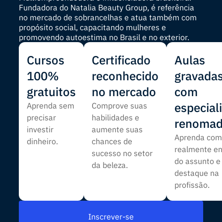
Fundadora do Natalia Beauty Group, é referência
no mercado de sobrancelhas e atua também com
propósito social, capacitando mulheres e
promovendo autoestima no Brasil e no exterior.
Cursos
Certificado
Aulas
100%
reconhecido
gravada
gratuitos
no mercado
com
especial
Aprenda sem
Comprove suas
precisar
habilidades e
renoma
investir
aumente suas
Aprenda co
dinheiro.
chances de
realmente e
sucesso no setor
do assunto e
da beleza.
destaque na
profissão.
Inscrever-se