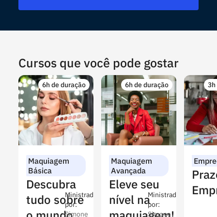
Cursos que você pode gostar
6h de duração
6h de duração
3h
Maquiagem
Maquiagem
Empre
Básica
Avançada
Praz
Descubra
Eleve seu
Empr
Ministrado
Ministrado
tudo sobre
nível na
por:
por:
o mundo
maquiagem!
Simone
Simone