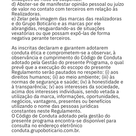
d) Abster-se de manifestar opinião pessoal ou juízo
de valor no contato com terceiros em relação às
Realizadoras.
e) Zelar pela imagem das marcas das realizadoras
e do Grupo Boticário e as marcas por ele
abrangidas, resguardando-as de situações
vexatórias ou que possam expô-las de forma
negativa perante terceiros.
As inscritas declaram e garantem adotarem
conduta ética e comprometem-se a observar, à
observância e cumprimento do Código de Conduta
adotado pela Gestão do presente Programa, o qual
prevê que a execução do escopo do presente
Regulamento serão pautados no respeito: (i) aos
direitos humanos; (ii) ao meio ambiente; (iii) às
normas de segurança e saúde; (iv) à honestidade e
à transparência; (v) aos interesses da sociedade,
acima dos interesses individuais, sendo vetada a
utilização da marca, informações, oportunidades,
negócios, vantagens, presentes ou benefícios
utilizando o nome das pessoas jurídicas
constantes neste Regulamento.
O Código de Conduta adotado pela gestão do
presente programa encontra-se disponível para
consulta no endereço eletrônico
conduta.grupoboticario.com.br.