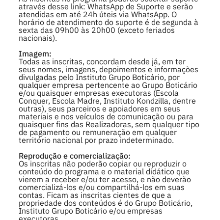
através desse link: WhatsApp de Suporte e serão
atendidas em até 24h úteis via WhatsApp. O
horário de atendimento do suporte é de segunda à
sexta das 09h00 às 20h00 (exceto feriados
nacionais).
Imagem:
Todas as inscritas, concordam desde já, em ter
seus nomes, imagens, depoimentos e informações
divulgadas pelo Instituto Grupo Boticário, por
qualquer empresa pertencente ao Grupo Boticário
e/ou quaisquer empresas executoras (Escola
Conquer, Escola Madre, Instituto Kondzilla, dentre
outras), seus parceiros e apoiadores em seus
materiais e nos veículos de comunicação ou para
quaisquer fins das Realizadoras, sem qualquer tipo
de pagamento ou remuneração em qualquer
território nacional por prazo indeterminado.
Reprodução e comercialização:
Os inscritas não poderão copiar ou reproduzir o
conteúdo do programa e o material didático que
vierem a receber e/ou ter acesso, e não deverão
comercializá-los e/ou compartilhá-los em suas
contas. Ficam as inscritas cientes de que a
propriedade dos conteúdos é do Grupo Boticário,
Instituto Grupo Boticário e/ou empresas
executoras.